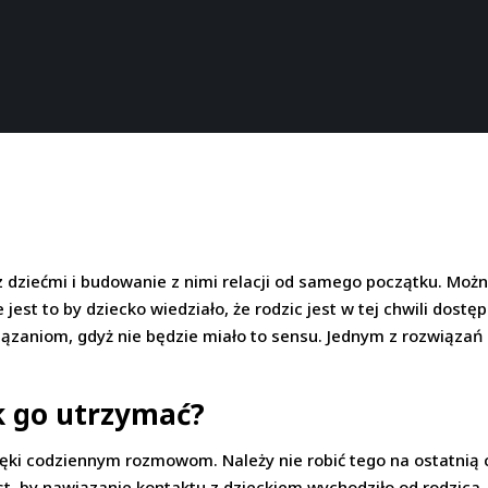
dziećmi i budowanie z nimi relacji od samego początku. Można 
est to by dziecko wiedziało, że rodzic jest w tej chwili dostę
ązaniom, gdyż nie będzie miało to sensu. Jednym z rozwiązań
ak go utrzymać?
ęki codziennym rozmowom. Należy nie robić tego na ostatnią 
 by nawiązanie kontaktu z dzieckiem wychodziło od rodzica. J