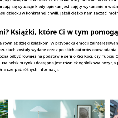
rzają się sytuacje kiedy opiekun jest zajęty wykonaniem waż
asu dziecku w konkretnej chwili. Jeżeli ciężko nam zacząć, mo
mi? Książki, które Ci w tym pomog
ównież dzięki książkom. W przypadku emocji zainteresowaniem
uczuciach zostały wydane orzez polskich autorów opowiadania
na odbyć również na podstawie serii o Kici Koci, czy Tupciu C
Na polskim rynku dostępna jest również ogólnikowa pozycja pt
na czerpać różnych informacji.