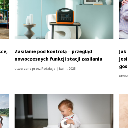
sce,
Zasilanie pod kontrolą – przegląd
Jak
nowoczesnych funkcji stacji zasilania
Jes
gos
utworzone przez
Redakcja
|
kwi 1, 2025
utwor