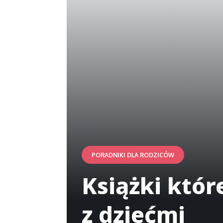
PORADNIKI DLA RODZICÓW
Książki któ
z dziećmi