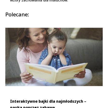
wzory zachowania dla maluchów.
Polecane:
Interaktywne bajki dla najmłodszych –
nauka poprzez zabawę